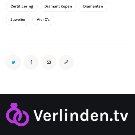
Certificering
Diamant Kopen
Diamanten
Juwelier
Vier C's