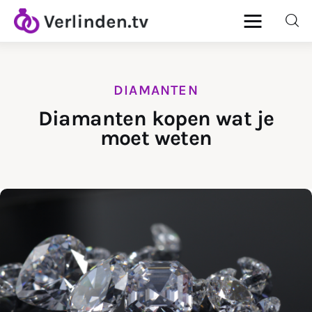
DIAMANTEN
Home
Diamanten kopen wat je
moet weten
Diamanten
Goud & Zilver
Horloges
Onderhoud
Ringen