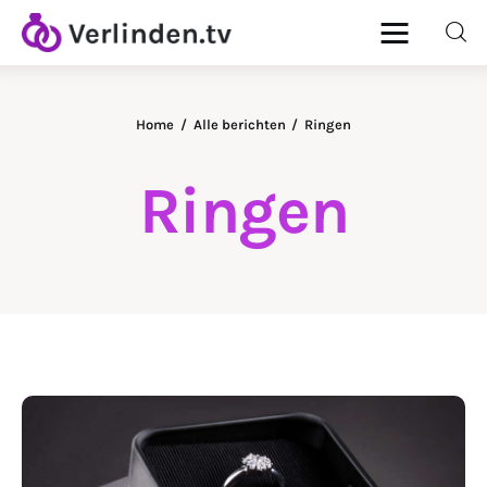
Home
Alle berichten
Ringen
Home
Ringen
Diamanten
Goud & Zilver
Horloges
Onderhoud
Ringen