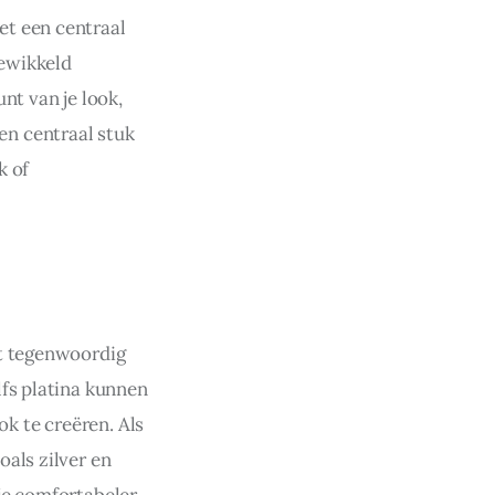
t een centraal 
gewikkeld 
nt van je look, 
n centraal stuk 
k of 
et tegenwoordig 
fs platina kunnen 
 te creëren. Als 
als zilver en 
je comfortabeler 