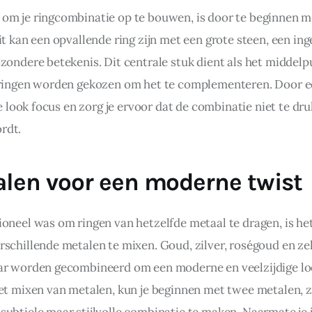
om je ringcombinatie op te bouwen, is door te beginnen me
it kan een opvallende ring zijn met een grote steen, een in
zondere betekenis. Dit centrale stuk dient als het middelpu
 ringen worden gekozen om het te complementeren. Door ee
je look focus en zorg je ervoor dat de combinatie niet te dru
rdt.
len voor een moderne twist
ioneel was om ringen van hetzelfde metaal te dragen, is h
rschillende metalen te mixen. Goud, zilver, roségoud en zel
ar worden gecombineerd om een moderne en veelzijdige look
et mixen van metalen, kun je beginnen met twee metalen, zo
subtiele maar stijlvolle combinatie te maken. Naarmate je 