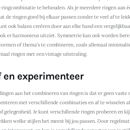
e ringcombinatie te behouden. Als je meerdere ringen aan éé
at de ringen goed bij elkaar passen zonder te veel af te leid
kunt ook balans creëren door aan elke hand een vergelijkbaar
look er harmonieus uitziet. Symmetrie kan ook worden berei
 vormen of thema’s te combineren, zoals allemaal minimalis
maal ringen met een vintage uitstraling.
f en experimenteer
ingen aan het combineren van ringen is dat er geen vaste reg
enteren met verschillende combinaties en af te wisselen af
f gelegenheid. Je kunt verschillende ringen proberen en ki
kken welke stijlen het meest bij jou passen. Door regelmati