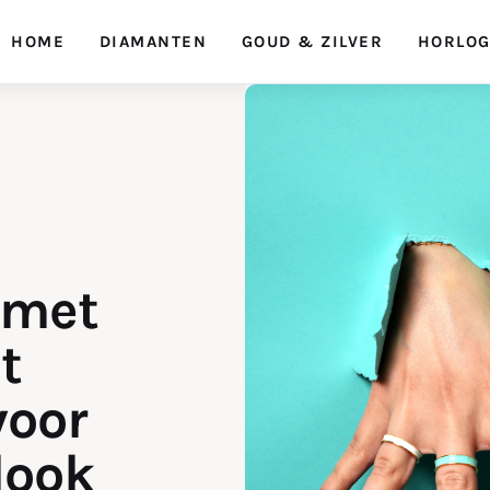
HOME
DIAMANTEN
GOUD & ZILVER
HORLO
 met
t
voor
 look