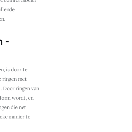
llende 
en.
 -
, is door te 
 ringen met 
. Door ringen van 
iform wordt, en 
ngen die net 
eke manier te 