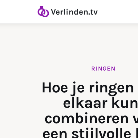
Home
Diamanten
Goud & Zilver
Horloges
RINGEN
Onderhoud
Hoe je ringen
Ringen
elkaar kun
combineren 
een stijlvolle