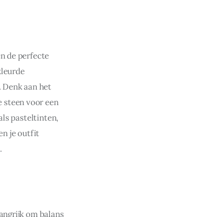
n de perfecte 
kleurde 
. Denk aan het 
 steen voor een 
ls pasteltinten, 
n je outfit 
.
angrijk om balans 