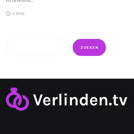
en breedtes,…
5 MIN
Zoeken
ZOEKEN