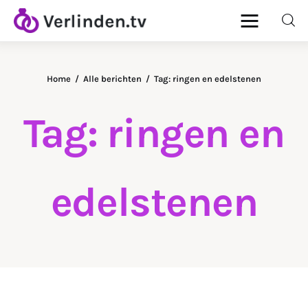
Home
Alle berichten
Tag: ringen en edelstenen
Home
Tag: ringen en
Diamanten
Goud & Zilver
edelstenen
Horloges
Onderhoud
Ringen