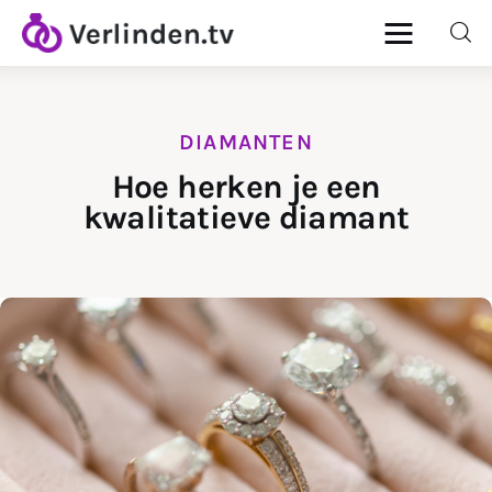
DIAMANTEN
Home
Hoe herken je een
kwalitatieve diamant
Diamanten
Goud & Zilver
Horloges
Onderhoud
Ringen