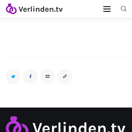
Home
Diamanten
Goud & Zilver
Horloges
Onderhoud
Ringen