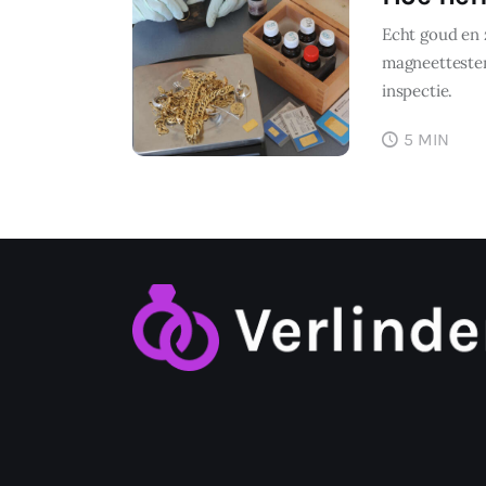
Echt goud en 
magneettesten
inspectie.
5 MIN