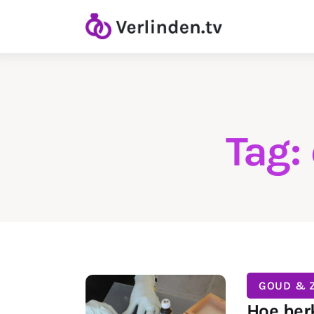
Home
Diamanten
Goud & Zilver
Horloges
Tag:
Onderhoud
Ringen
GOUD & Z
Hoe herk