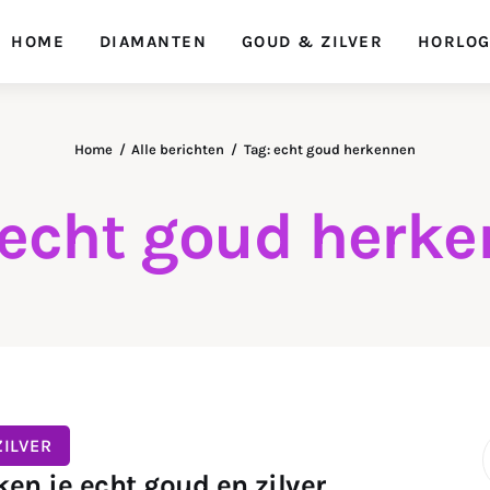
HOME
DIAMANTEN
GOUD & ZILVER
HORLO
Home
Alle berichten
Tag: echt goud herkennen
 echt goud herk
ILVER
en je echt goud en zilver