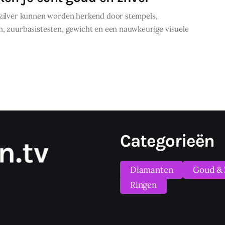
zilver kunnen worden herkend door stempels,
, zuurbasistesten, gewicht en een nauwkeurige visuele
Categorieën
Diamanten
Goud & 
Ringen