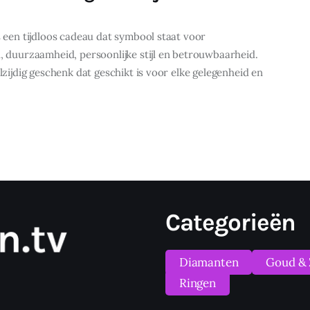
s een tijdloos cadeau dat symbool staat voor
, duurzaamheid, persoonlijke stijl en betrouwbaarheid.
lzijdig geschenk dat geschikt is voor elke gelegenheid en
Categorieën
Diamanten
Goud & 
Ringen