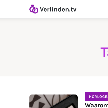
Home
Diamanten
Goud & Zilver
Horloges
T
Onderhoud
Ringen
HORLOGE
Waarom 