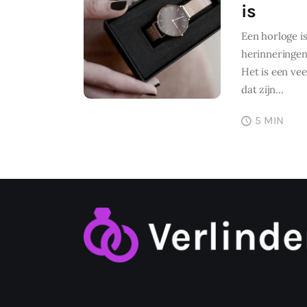
is
Een horloge i
herinneringen
Het is een vee
dat zijn…
5 MIN