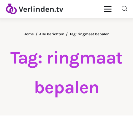
Home
Alle berichten
Tag: ringmaat bepalen
Home
Tag: ringmaat
Diamanten
Goud & Zilver
bepalen
Horloges
Onderhoud
Ringen