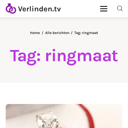
Home
Alle berichten
Tag: ringmaat
Home
Tag: ringmaat
Diamanten
Goud & Zilver
Horloges
Onderhoud
Ringen