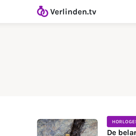
Home
Diamanten
Goud & Zilver
Horloges
Onderhoud
Ringen
HORLOGE
De bela