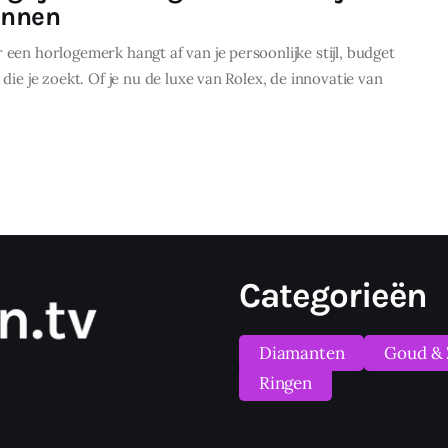
ennen
een horlogemerk hangt af van je persoonlijke stijl, budget
 die je zoekt. Of je nu de luxe van Rolex, de innovatie van
Categorieën
Diamanten
Goud & 
Ringen