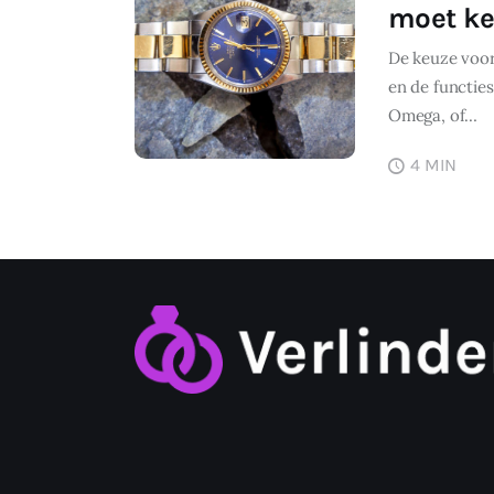
moet k
De keuze voor 
en de functies
Omega, of…
4 MIN