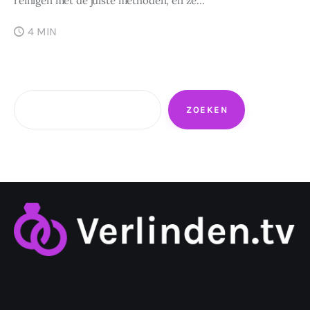
reinigen met de juiste methoden, en ze…
4 MIN
Zoeken
ZOEKEN