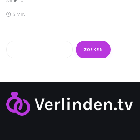
saffier…
5 MIN
Zoeken
ZOEKEN