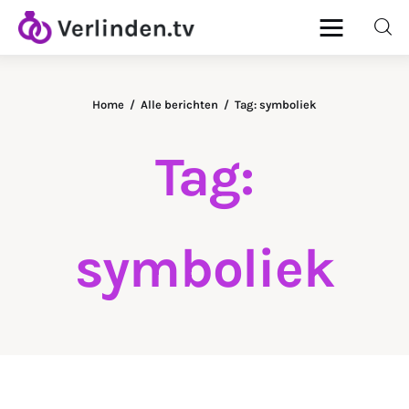
Home
Alle berichten
Tag: symboliek
Home
Tag:
Diamanten
Goud & Zilver
symboliek
Horloges
Onderhoud
Ringen