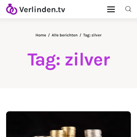
Home
Alle berichten
Tag: zilver
Home
Tag: zilver
Diamanten
Goud & Zilver
Horloges
Onderhoud
Ringen