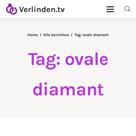
Home
Alle berichten
Tag: ovale diamant
Home
Tag: ovale
Diamanten
Goud & Zilver
diamant
Horloges
Onderhoud
Ringen