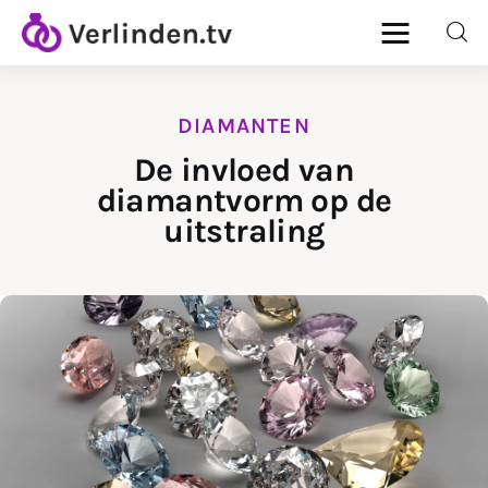
DIAMANTEN
Home
De invloed van
diamantvorm op de
Diamanten
uitstraling
Goud & Zilver
Horloges
Onderhoud
Ringen