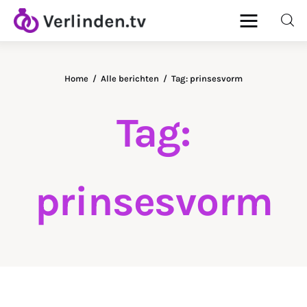
Home
Alle berichten
Tag: prinsesvorm
Home
Tag:
Diamanten
Goud & Zilver
prinsesvorm
Horloges
Onderhoud
Ringen